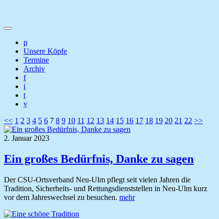
p
Unsere Köpfe
Termine
Archiv
f
i
t
y
Seitennummerierung
<<
1
2
3
4
5
6
7
8
9
10
11
12
13
14
15
16
17
18
19
20
21
22
>>
der
2. Januar 2023
Beiträge
Ein großes Bedürfnis, Danke zu sagen
Der CSU-Ortsverband Neu-Ulm pflegt seit vielen Jahren die
Tradition, Sicherheits- und Rettungsdienststellen in Neu-Ulm kurz
vor dem Jahreswechsel zu besuchen.
mehr