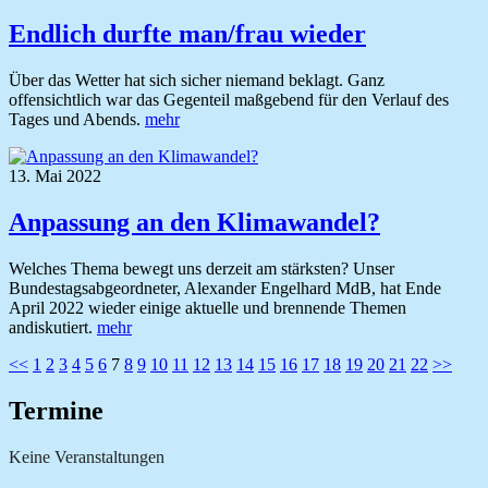
Endlich durfte man/frau wieder
Über das Wetter hat sich sicher niemand beklagt. Ganz
offensichtlich war das Gegenteil maßgebend für den Verlauf des
Tages und Abends.
mehr
13. Mai 2022
Anpassung an den Klimawandel?
Welches Thema bewegt uns derzeit am stärksten? Unser
Bundestagsabgeordneter, Alexander Engelhard MdB, hat Ende
April 2022 wieder einige aktuelle und brennende Themen
andiskutiert.
mehr
Seitennummerierung
<<
1
2
3
4
5
6
7
8
9
10
11
12
13
14
15
16
17
18
19
20
21
22
>>
der
Termine
Beiträge
Keine Veranstaltungen