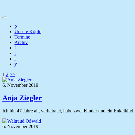
p
Unsere Köpfe
Termine
Archiv
f
i
t
y
Seitennummerierung
1
2
>>
der
6. November 2019
Beiträge
Anja Ziegler
Ich bin 47 Jahre alt, verheiratet, habe zwei Kinder und ein Enkelkind
6. November 2019