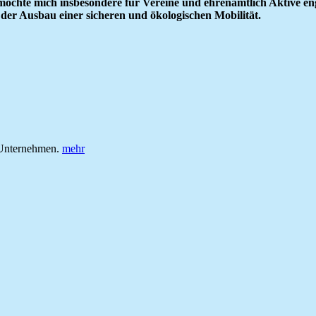
chte mich insbesondere für Vereine und ehrenamtlich Aktive enga
er Ausbau einer sicheren und ökologischen Mobilität.
n Unternehmen.
mehr