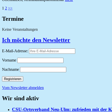
Seitennummerierung
1
2
>>
der
Termine
Beiträge
Keine Veranstaltungen
Ich möchte den Newsletter
E-Mail-Adresse:
Vorname
Nachname
Vom Newsletter abmelden
Wir sind aktiv
CSU-Ortsverband Neu-Ulm: zufrieden mit der Ko