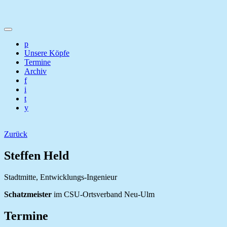
p
Unsere Köpfe
Termine
Archiv
f
i
t
y
Zurück
Steffen Held
Stadtmitte, Entwicklungs-Ingenieur
Schatzmeister
im CSU-Ortsverband Neu-Ulm
Termine