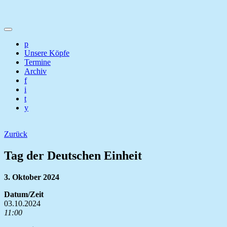
p
Unsere Köpfe
Termine
Archiv
f
i
t
y
Zurück
Tag der Deutschen Einheit
3. Oktober 2024
Datum/Zeit
03.10.2024
11:00