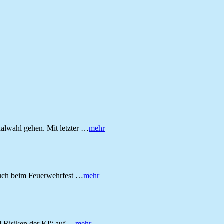
alwahl gehen. Mit letzter …
mehr
such beim Feuerwehrfest …
mehr
 Risiken der KI“ auf …
mehr