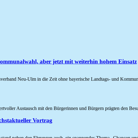
mmunalwahl, aber jetzt mit weiterhin hohem Einsatz
sverband Neu-Ulm in die Zeit ohne bayerische Landtags- und Kommun
wertvoller Austausch mit den Bürgerinnen und Bürgern prägten den Be
hstaktueller Vortrag
tand neben den Ehrungen auch ein spannendes Thema „Chancen und