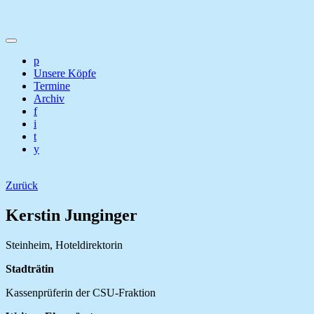
p
Unsere Köpfe
Termine
Archiv
f
i
t
y
Zurück
Kerstin Junginger
Steinheim, Hoteldirektorin
Stadträtin
Kassenprüferin der CSU-Fraktion