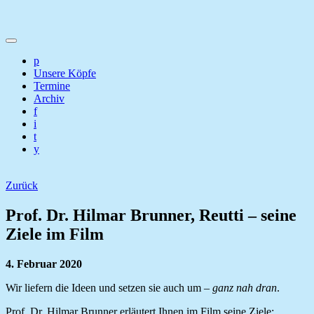
p
Unsere Köpfe
Termine
Archiv
f
i
t
y
Zurück
Prof. Dr. Hilmar Brunner, Reutti – seine
Ziele im Film
4. Februar 2020
Wir liefern die Ideen und setzen sie auch um –
ganz nah dran
.
Prof. Dr. Hilmar Brunner erläutert Ihnen im Film seine Ziele: