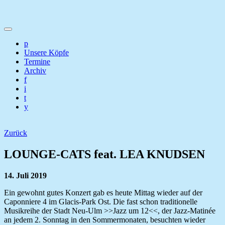
p
Unsere Köpfe
Termine
Archiv
f
i
t
y
Zurück
LOUNGE-CATS feat. LEA KNUDSEN
14. Juli 2019
Ein gewohnt gutes Konzert gab es heute Mittag wieder auf der
Caponniere 4 im Glacis-Park Ost. Die fast schon traditionelle
Musikreihe der Stadt Neu-Ulm >>Jazz um 12<<, der Jazz-Matinée
an jedem 2. Sonntag in den Sommermonaten, besuchten wieder